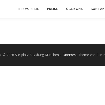
IHR VORTEIL
PREISE
ÜBER UNS
KONTAK
ht © 2026 Stellplatz Augsburg München
–
OnePress
Theme von Fam